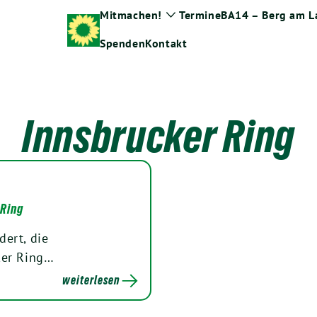
Mitmachen!
Termine
BA14 – Berg am L
Zeige
Untermenü
Spenden
Kontakt
Innsbrucker Ring
 Ring
ert, die
ker Ring…
weiterlesen