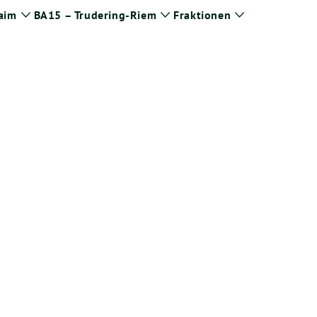
aim
BA15 – Trudering-Riem
Fraktionen
Zeige
Zeige
Zeige
Untermenü
Untermenü
Untermenü