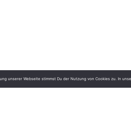
zung unserer Webseite stimmst Du der Nutzung von Cookies zu. In unse
Gib uns ein Like auf Facebook &