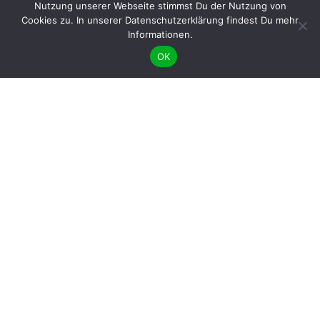
Nutzung unserer Webseite stimmst Du der Nutzung von
Cookies zu. In unserer Datenschutzerklärung findest Du mehr
Informationen.
OK
BÜNDNIS 90/DIE GRÜNEN benutzt das freie grüne Theme
‐ ein Angebot der
sunflower
verdigado eG
Gib uns ein Like auf Facebook &
und folge uns auf Instagram
Mitgliederförderung
Frauenförderung
Frauenstatut