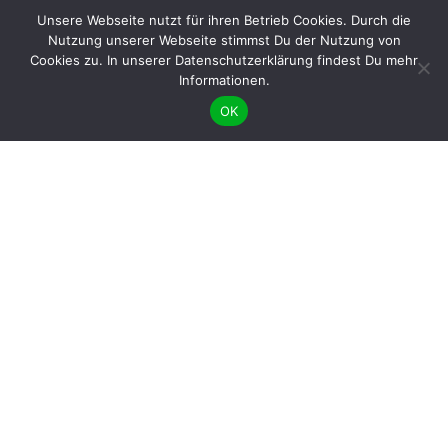
Unsere Webseite nutzt für ihren Betrieb Cookies. Durch die
Nutzung unserer Webseite stimmst Du der Nutzung von
Cookies zu. In unserer Datenschutzerklärung findest Du mehr
Informationen.
OK
BÜNDNIS 90/DIE GRÜNEN benutzt das freie grüne Theme
‐ ein Angebot der
sunflower
verdigado eG
Gib uns ein Like auf Facebook &
und folge uns auf Instagram
Mitgliederförderung
Frauenförderung