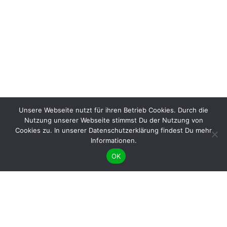
Unsere Webseite nutzt für ihren Betrieb Cookies. Durch die
Nutzung unserer Webseite stimmst Du der Nutzung von
Cookies zu. In unserer Datenschutzerklärung findest Du mehr
Informationen.
OK
BÜNDNIS 90/DIE GRÜNEN benutzt das freie grüne Theme
‐ ein Angebot der
sunflower
verdigado eG