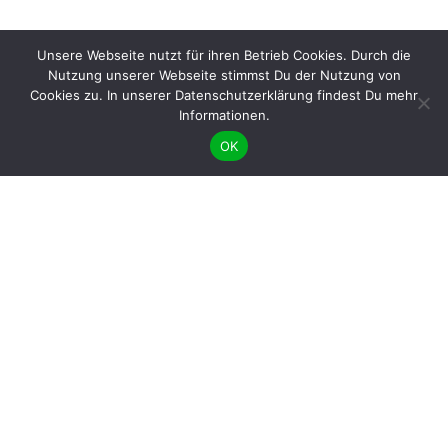
Unsere Webseite nutzt für ihren Betrieb Cookies. Durch die
Nutzung unserer Webseite stimmst Du der Nutzung von
Cookies zu. In unserer Datenschutzerklärung findest Du mehr
Informationen.
OK
BÜNDNIS 90/DIE GRÜNEN benutzt das freie grüne Theme
‐ ein Angebot der
sunflower
verdigado eG
Gib uns ein Like auf Facebook &
und folge uns auf Instagram
Mitgliederförderung
Frauenförderung