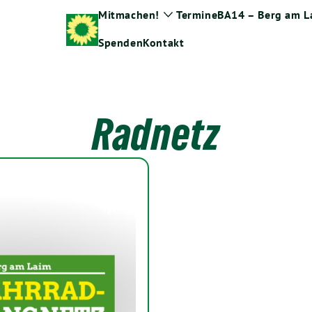
Mitmachen!
Termine
BA14 – Berg am L
Zeige
Untermenü
Spenden
Kontakt
Radnetz