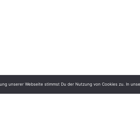
zung unserer Webseite stimmst Du der Nutzung von Cookies zu. In unse
Gib uns ein Like auf Facebook &