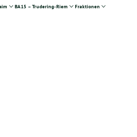
aim
BA15 – Trudering-Riem
Fraktionen
Zeige
Zeige
Zeige
Untermenü
Untermenü
Untermenü