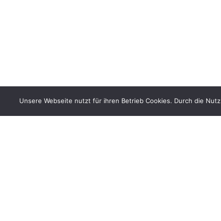
Unsere Webseite nutzt für ihren Betrieb Cookies. Durch die Nut
BÜNDNIS 90/DIE GRÜNEN benutzt das freie grüne Theme
‐ ein Angebot der
sunflower
verdigado eG