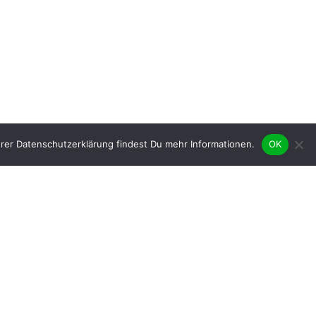
rer Datenschutzerklärung findest Du mehr Informationen.
OK
Mitgliederförderung
Frauenförderung
Frauenstatut