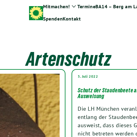
Mitmachen!
Termine
BA14 – Berg am L
Zeige
Untermenü
Spenden
Kontakt
Artenschutz
3. Juli 2022
Schutz der Staudenbeete a
Ausweisung
Die LH München veranl
entlang der Staudenbee
ausweist, dass dieses 
nicht betreten werden d