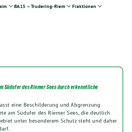
aim
BA15 – Trudering-Riem
Fraktionen
Zeige
Zeige
Zeige
Untermenü
Untermenü
Untermenü
m Südufer des Riemer Sees durch erkenntliche
asst eine Beschilderung und Abgrenzung
te am Südufer des Riemer Sees, die deutlich
Gebiet unter besonderem Schutz steht und daher
arf.