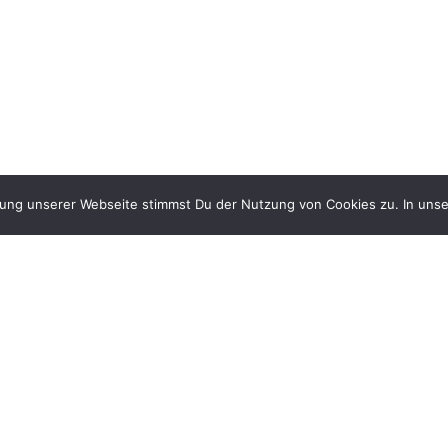
zung unserer Webseite stimmst Du der Nutzung von Cookies zu. In unse
Gib uns ein Like auf Facebook &
und folge uns auf Instagram