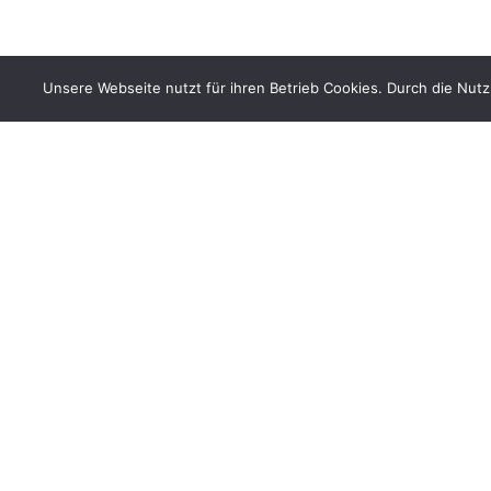
Unsere Webseite nutzt für ihren Betrieb Cookies. Durch die Nut
BÜNDNIS 90/DIE GRÜNEN benutzt das freie grüne Theme
‐ ein Angebot der
sunflower
verdigado eG