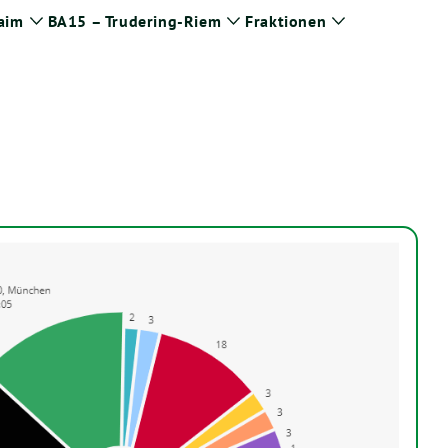
aim
BA15 – Trudering-Riem
Fraktionen
Zeige
Zeige
Zeige
Untermenü
Untermenü
Untermenü