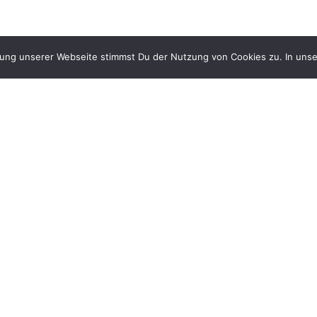
zung unserer Webseite stimmst Du der Nutzung von Cookies zu. In unse
Gib uns ein Like auf Facebook &
und folge uns auf Instagram