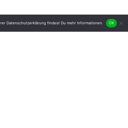
rer Datenschutzerklärung findest Du mehr Informationen.
OK
Mitgliederförderung
Frauenförderung
Frauenstatut
Satzung
Impressum
Datenschutz