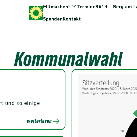
Mitmachen!
Termine
BA14 – Berg am L
Zeige
Untermenü
Spenden
Kontakt
Kommunalwahl
t und so einige
weiterlesen