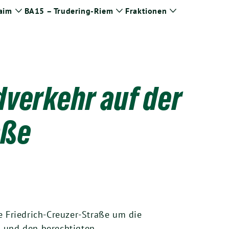
aim
BA15 – Trudering-Riem
Fraktionen
Zeige
Zeige
Zeige
Untermenü
Untermenü
Untermenü
dverkehr auf der
aße
e Friedrich-Creuzer-Straße um die
9 und den berechtigten