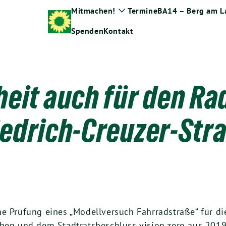
Mitmachen!
Termine
BA14 – Berg am L
Zeige
Untermenü
Spenden
Kontakt
eit auch für den Ra
iedrich-Creuzer-Str
e Prüfung eines „Modellversuch Fahrradstraße“ für di
öhen und dem Stadtratsbeschluss vision zero aus 201