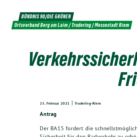
Weiter
zum
BÜNDNIS 90/DIE GRÜNEN
Inhalt
Ortsverband Berg am Laim / Trudering / Messestadt Riem
Verkehrssicherh
Fr
|
25. Februar 2021
Trudering-Riem
Antrag
Der BA15 fordert die schnellstmöglich
Sicherheit für den Radverkehr zu erh